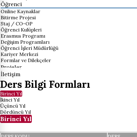
Öğrenci
Online Kaynaklar
Bitirme Projesi
Staj / CO-OP
Öğrenci Kulüpleri
Erasmus Programı
Değişim Programları
Öğrenci İşleri Müdürlüğü
Kariyer Merkezi
Formlar ve Dilekçeler
Projeler
İletişim
Ders Bilgi Formları
Birinci Yıl
İkinci Yıl
Üçüncü Yıl
Dördüncü Yıl
Birinci Yıl
DERS KODU
DERS