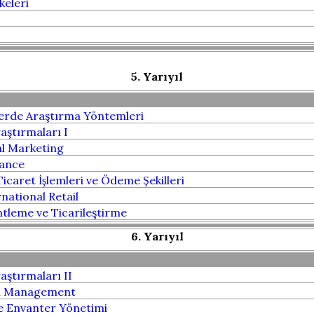
keleri
5. Yarıyıl
lerde Araştırma Yöntemleri
aştırmaları I
al Marketing
nance
icaret İşlemleri ve Ödeme Şekilleri
national Retail
tleme ve Ticarileştirme
6. Yarıyıl
ştırmaları II
in Management
e Envanter Yönetimi