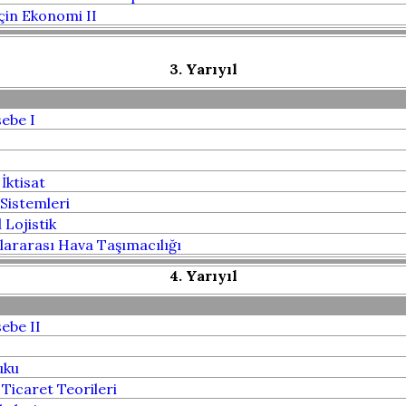
için Ekonomi II
3. Yarıyıl
ebe I
İktisat
i Sistemleri
 Lojistik
ararası Hava Taşımacılığı
4. Yarıyıl
ebe II
uku
 Ticaret Teorileri