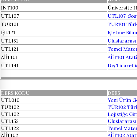
INT100
Üniversite H
UTL107
UTL107-Sosy
TÜR101
TÜR101 Türk 
İŞL121
İşletme Bilim
UTL151
Uluslararası 
UTL121
Temel Matem
AİİT101
AİİT101 Atatü
UTL141
Dış Ticaret 
DERS KODU
DERS
UTL010
Yeni Ürün Ge
TÜR102
TÜR102 Türk 
UTL102
Lojistiğe Gir
UTL152
Uluslararası 
UTL122
Temel Matem
AİİT102
AİİT102 Atatü