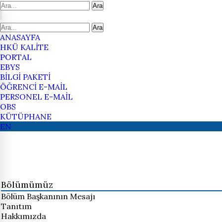
Ara
Ara
ANASAYFA
HKÜ KALİTE
PORTAL
EBYS
BİLGİ PAKETİ
ÖĞRENCİ E-MAİL
PERSONEL E-MAİL
OBS
KÜTÜPHANE
EN
Bölümümüz
Bölüm Başkanının Mesajı
Tanıtım
Hakkımızda