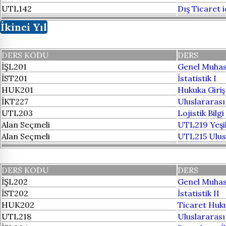
UTL142
Dış Ticaret 
İkinci Yıl
DERS KODU
DERS
İŞL201
Genel Muhas
İST201
İstatistik I
HUK201
Hukuka Giriş
İKT227
Uluslararası 
UTL203
Lojistik Bilg
Alan Seçmeli
UTL219 Yeşil
Alan Seçmeli
UTL215 Ulusl
DERS KODU
DERS
İŞL202
Genel Muhas
İST202
İstatistik II
HUK202
Ticaret Huk
UTL218
Uluslararası