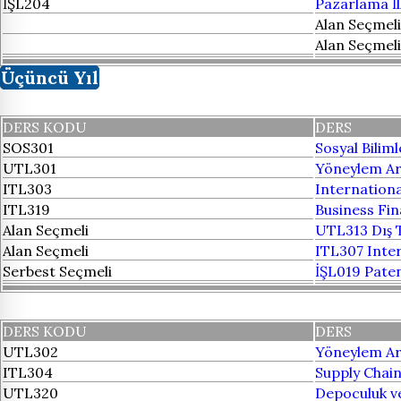
İŞL204
Pazarlama İl
Alan Seçmeli
Alan Seçmeli
Üçüncü Yıl
DERS KODU
DERS
SOS301
Sosyal Bilim
UTL301
Yöneylem Ar
ITL303
Internation
ITL319
Business Fi
Alan Seçmeli
UTL313 Dış T
Alan Seçmeli
ITL307 Inter
Serbest Seçmeli
İŞL019 Paten
DERS KODU
DERS
UTL302
Yöneylem Ara
ITL304
Supply Cha
UTL320
Depoculuk v