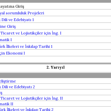
ayatına Giriş
al sorumluluk Projeleri
Dili ve Edebiyatı 1
ine Giriş
Ticaret ve Lojistikçiler için İng. I
atik I
rk İlkeleri ve İnkılap Tarihi 1
için Ekonomi I
2. Yarıyıl
liştirme
Dili ve Edebiyatı 2
iş
Ticaret ve Lojistikçiler için İng. II
atik II
rk İlkeleri ve İnkılap Tarihi 2