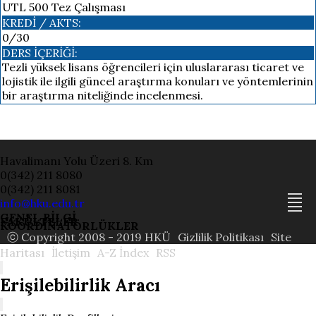
UTL 500 Tez Çalışması
KREDI / AKTS:
0/30
DERS İÇERIĞI:
Tezli yüksek lisans öğrencileri için uluslararası ticaret ve
lojistik ile ilgili güncel araştırma konuları ve yöntemlerinin
bir araştırma niteliğinde incelenmesi.
Havalimanı Yolu Üzeri 8. Km
0(342) 211 8080
0(342) 211 8081
info@hku.edu.tr
GENEL BİLGİ
FAKÜLTELER
KOORDİNATÖRLÜKLER
ⓒ Copyright 2008 - 2019 HKÜ
Gizlilik Politikası
Site
Haritası
İletişim
A-Z İndex
RSS
Erişilebilirlik Aracı