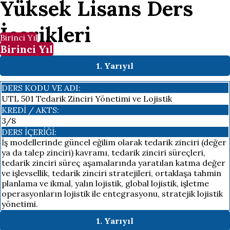
Yüksek Lisans Ders
İçerikleri
Birinci Yıl
Birinci Yıl
1. Yarıyıl
DERS KODU VE ADI:
UTL 501 Tedarik Zinciri Yönetimi ve Lojistik
KREDI / AKTS:
3/8
DERS İÇERIĞI:
İş modellerinde güncel eğilim olarak tedarik zinciri (değer
ya da talep zinciri) kavramı, tedarik zinciri süreçleri,
tedarik zinciri süreç aşamalarında yaratılan katma değer
ve işlevsellik, tedarik zinciri stratejileri, ortaklaşa tahmin
planlama ve ikmal, yalın lojistik, global lojistik, işletme
operasyonların lojistik ile entegrasyonu, stratejik lojistik
yönetimi.
1. Yarıyıl