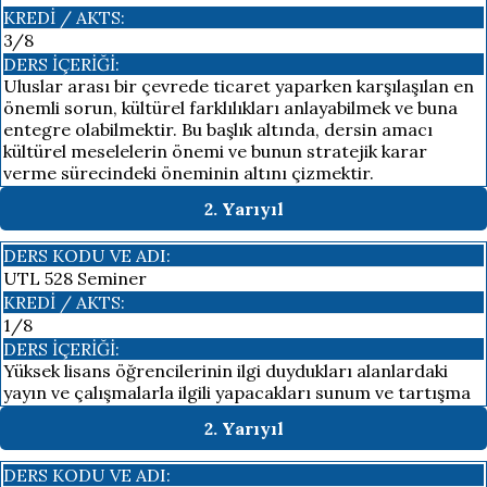
KREDI / AKTS:
3/8
DERS İÇERIĞI:
Uluslar arası bir çevrede ticaret yaparken karşılaşılan en
önemli sorun, kültürel farklılıkları anlayabilmek ve buna
entegre olabilmektir. Bu başlık altında, dersin amacı
kültürel meselelerin önemi ve bunun stratejik karar
verme sürecindeki öneminin altını çizmektir.
2. Yarıyıl
DERS KODU VE ADI:
UTL 528 Seminer
KREDI / AKTS:
1/8
DERS İÇERIĞI:
Yüksek lisans öğrencilerinin ilgi duydukları alanlardaki
yayın ve çalışmalarla ilgili yapacakları sunum ve tartışma
2. Yarıyıl
DERS KODU VE ADI: