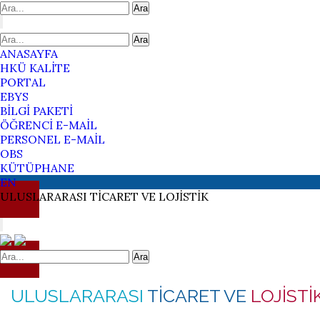
Ara
Ara
ANASAYFA
HKÜ KALİTE
PORTAL
EBYS
BİLGİ PAKETİ
ÖĞRENCİ E-MAİL
PERSONEL E-MAİL
OBS
KÜTÜPHANE
EN
ULUSLARARASI
TİCARET VE
LOJİSTİK
Ara
ULUSLARARASI
TİCARET VE
LOJİSTİ