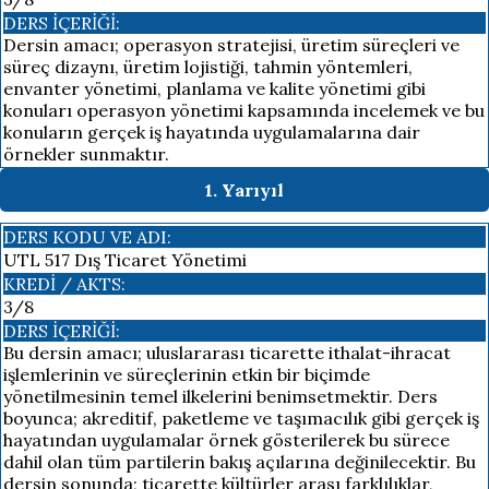
DERS İÇERIĞI:
Dersin amacı; operasyon stratejisi, üretim süreçleri ve
süreç dizaynı, üretim lojistiği, tahmin yöntemleri,
envanter yönetimi, planlama ve kalite yönetimi gibi
konuları operasyon yönetimi kapsamında incelemek ve bu
konuların gerçek iş hayatında uygulamalarına dair
örnekler sunmaktır.
1. Yarıyıl
DERS KODU VE ADI:
UTL 517 Dış Ticaret Yönetimi
KREDI / AKTS:
3/8
DERS İÇERIĞI:
Bu dersin amacı; uluslararası ticarette ithalat-ihracat
işlemlerinin ve süreçlerinin etkin bir biçimde
yönetilmesinin temel ilkelerini benimsetmektir. Ders
boyunca; akreditif, paketleme ve taşımacılık gibi gerçek iş
hayatından uygulamalar örnek gösterilerek bu sürece
dahil olan tüm partilerin bakış açılarına değinilecektir. Bu
dersin sonunda; ticarette kültürler arası farklılıklar,