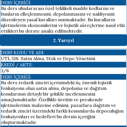
DERS İÇERIĞI:
Bu ders uluslararası özel tehlikeli madde kodlarını ve
bunların elleçlenmesini, depolanmasını ve nakliyesini
düzenleyen yasal kuralları sunmaktadır. Bu kuralların
işletmelerin ekonomilerini ve lojistik süreçlerine nasıl etki
ettikleri bu derste analiz edilmektedir.
2. Yarıyıl
DERS KODU VE ADI:
UTL 518 Satın Alma, Stok ve Depo Yönetimi
KREDI / AKTS:
3/8
DERS İÇERIĞI:
Bu ders tedarik zinciri içerisindeki üç önemli lojistik
fonksiyonu olan satın alma, depolama ve dağıtım
konularının detaylı bir şekilde incelenmesini
amaçlamaktadır. Özellikle üretim ve perakende
işletmelerinin malzeme edinimi, pazarlara dağıtım ve
tedarik zinciri üzerindeki farklı konumlarda depoculuğun
fonksiyonları ve hedefleri bu dersin içeriğini
oluşturmaktadır.