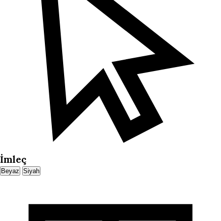
İmleç
Beyaz
Siyah