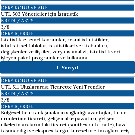
DERS KODU VE ADI:
UTL 503 Yöneticiler için İstatistik
KREDI / AKTS:
3/8
DERS İÇERIĞI:
İstatistikte temel kavramlar, resmi istatistikler,
istatistiksel tablolar, istatistiksel veri tabanları,
değişkenler ve ilişkiler, varyans analizi, istatistik veri
işleyen paket programlar ve kullanımı.
1. Yarıyıl
DERS KODU VE ADI:
UTL 511 Uluslararası Ticarette Yeni Trendler
KREDI / AKTS:
3/8
DERS İÇERIĞI:
Bölgesel ticari anlaşmaların sağladığı avantajlar, tarım
ürünlerinin ticareti, gelişen ülke pazarları, gelişen
ülkelerin aralarındaki ticaret (south-south trade), hava
taşımacılığı ve ekspres kargo, küresel üretim ağları, e-iş