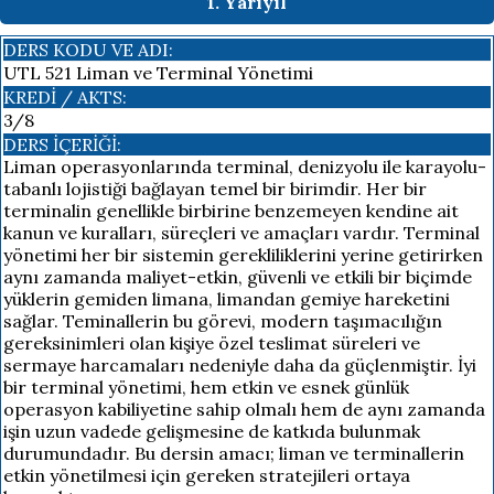
1. Yarıyıl
DERS KODU VE ADI:
UTL 521 Liman ve Terminal Yönetimi
KREDI / AKTS:
3/8
DERS İÇERIĞI:
Liman operasyonlarında terminal, denizyolu ile karayolu-
tabanlı lojistiği bağlayan temel bir birimdir. Her bir
terminalin genellikle birbirine benzemeyen kendine ait
kanun ve kuralları, süreçleri ve amaçları vardır. Terminal
yönetimi her bir sistemin gerekliliklerini yerine getirirken
aynı zamanda maliyet-etkin, güvenli ve etkili bir biçimde
yüklerin gemiden limana, limandan gemiye hareketini
sağlar. Teminallerin bu görevi, modern taşımacılığın
gereksinimleri olan kişiye özel teslimat süreleri ve
sermaye harcamaları nedeniyle daha da güçlenmiştir. İyi
bir terminal yönetimi, hem etkin ve esnek günlük
operasyon kabiliyetine sahip olmalı hem de aynı zamanda
işin uzun vadede gelişmesine de katkıda bulunmak
durumundadır. Bu dersin amacı; liman ve terminallerin
etkin yönetilmesi için gereken stratejileri ortaya