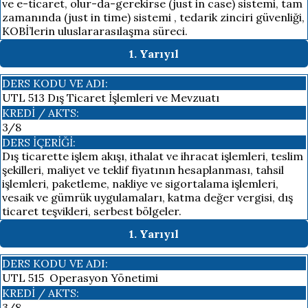
ve e-ticaret, olur-da-gerekirse (just in case) sistemi, tam
zamanında (just in time) sistemi , tedarik zinciri güvenliği,
KOBİ’lerin uluslararasılaşma süreci.
1. Yarıyıl
DERS KODU VE ADI:
UTL 513 Dış Ticaret İşlemleri ve Mevzuatı
KREDI / AKTS:
3/8
DERS İÇERIĞI:
Dış ticarette işlem akışı, ithalat ve ihracat işlemleri, teslim
şekilleri, maliyet ve teklif fiyatının hesaplanması, tahsil
işlemleri, paketleme, nakliye ve sigortalama işlemleri,
vesaik ve gümrük uygulamaları, katma değer vergisi, dış
ticaret teşvikleri, serbest bölgeler.
1. Yarıyıl
DERS KODU VE ADI:
UTL 515 Operasyon Yönetimi
KREDI / AKTS:
3/8