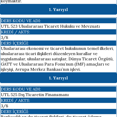
koymaktır.
1. Yarıyıl
DERS KODU VE ADI:
UTL 523 Uluslararası Ticaret Hukuku ve Mevzuatı
KREDI / AKTS:
3/8
DERS İÇERIĞI:
Uluslararası ekonomi ve ticaret hukukunun temel ilkeleri,
uluslararası ticari ilişkileri düzenleyen kurallar ve
uygulamalar, uluslararası satışlar, Dünya Ticaret Örgütü,
GATT ve Uluslararası Para Fonu’nun (IMF) amaçları ve
işleyişi, Avrupa Merkez Bankası’nın işlevi.
1. Yarıyıl
DERS KODU VE ADI:
UTL 525 Dış Ticaretin Finansmanı
KREDI / AKTS:
3/8
DERS İÇERIĞI:
Bankacılık ve dış ticaret ilişkileri, dış ticaret ödeme