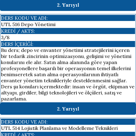
2. Yarıyıl
DERS KODU VE ADI:
UTL 516 Depo Yönetimi
KREDI / AKTS:
3/8
DERS İÇERIĞI:
Bu ders; depo ve envanter yönetimi stratejilerini içeren
bir tedarik zincirinin optimizasyonu, gelişimi ve yönetimi
konularını ele alır. Satın alma alanında göre yapan
profesyonellere başarılı bir operasyonun temel ilkelerini
benimseretek satın alma operasyonlarının ihtiyatlı
envanter yönetim teknikleriyle desteklenmesini sağlar.
Ders şu konuları içermektedir: insan ve örgüt, ekipman ve
altyapı, girdiler, bilgi teknolojileri ve ölçüleri, satış ve
pazarlama.
2. Yarıyıl
DERS KODU VE ADI:
UTL 514 Lojistik Planlama ve Modelleme Teknikleri
KREDI / AKTS: