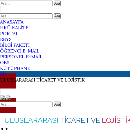
Ara
Ara
ANASAYFA
HKÜ KALİTE
PORTAL
EBYS
BİLGİ PAKETİ
ÖĞRENCİ E-MAİL
PERSONEL E-MAİL
OBS
KÜTÜPHANE
EN
ULUSLARARASI
TİCARET VE
LOJİSTİK
Ara
ULUSLARARASI
TİCARET VE
LOJİSTİ