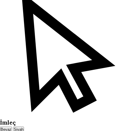
İmleç
Beyaz
Siyah