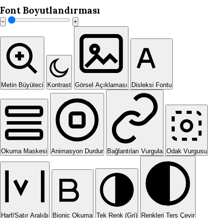
Font Boyutlandırması
−
+
Metin Büyüteci
Kontrast
Görsel Açıklaması
Disleksi Fontu
Okuma Maskesi
Animasyon Durdur
Bağlantıları Vurgula
Odak Vurgusu
Harf/Satır Aralığı
Bionic Okuma
Tek Renk (Gri)
Renkleri Ters Çevir